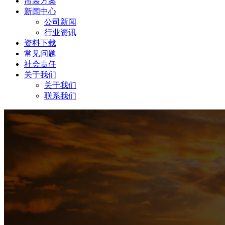
吊装方案
新闻中心
公司新闻
行业资讯
资料下载
常见问题
社会责任
关于我们
关于我们
联系我们