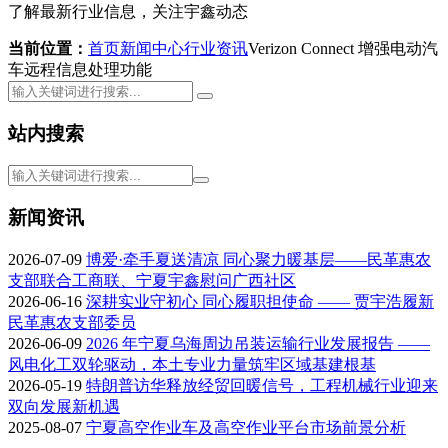
了解最新行业信息，关注宇鑫动态
当前位置：
首页
新闻中心
行业资讯
Verizon Connect 增强电动汽
车远程信息处理功能
站内搜索
新闻资讯
2026-07-09
博爱·牵手夏送清凉 同心聚力暖基层——民革惠农
支部联合工商联、宁夏宇鑫慰问广西社区
2026-06-16
深耕实业守初心 同心履职担使命 —— 贾宇浩履新
民革惠农支部委员
2026-06-09
2026 年宁夏乌海周边吊装运输行业发展报告 ——
风电化工双轮驱动，本土专业力量筑牢区域基建根基
2026-05-19
特朗普访华释放经贸回暖信号，工程机械行业迎来
双向发展新机遇
2025-08-07
宁夏高空作业车及高空作业平台市场前景分析