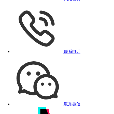
联系电话
联系微信