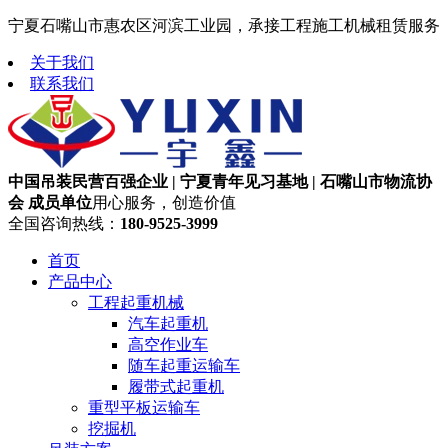
宁夏石嘴山市惠农区河滨工业园，承接工程施工机械租赁服务
关于我们
联系我们
中国吊装民营百强企业 | 宁夏青年见习基地 | 石嘴山市物流协
会 成员单位
用心服务，创造价值
全国咨询热线：
180-9525-3999
首页
产品中心
工程起重机械
汽车起重机
高空作业车
随车起重运输车
履带式起重机
重型平板运输车
挖掘机