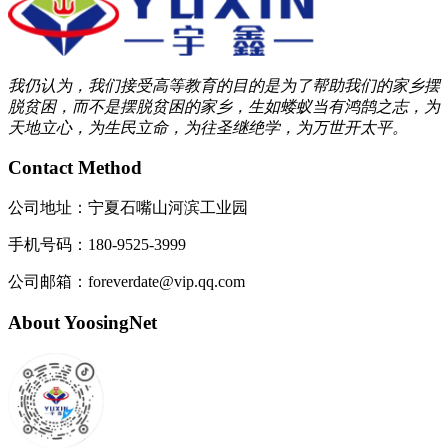
我仍认为，我们接受高等教育的目的是为了帮助我们的家乡摆
脱贫困，而不是摆脱贫困的家乡，生如蝼蚁当有鸿鹄之志，为
天地立心，为生民立命，为往圣继绝学，为万世开太平。
Contact Method
公司地址：宁夏石嘴山河滨工业园
手机号码：180-9525-3999
公司邮箱：foreverdate@vip.qq.com
About YoosingNet