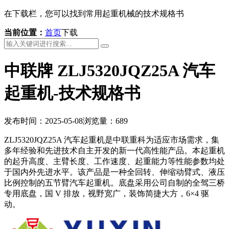
在下载栏，您可以找到常用起重机械的技术规格书
当前位置：
首页
下载
中联牌 ZLJ5320JQZ25A 汽车
起重机-技术规格书
发布时间：2025-05-08
浏览量：689
ZLJ5320JQZ25A 汽车起重机是中联重科为适应市场需求，集
多年经验和先进技术自主开发的新一代高性能产品。本起重机
的起升高度、主臂长度、工作速度、起重能力等性能参数均处
于国内外先进水平。该产品是一种全回转、伸缩动臂式、液压
比例控制的五节臂汽车起重机。底盘采用公司自制的全驾三桥
专用底盘，国 V 排放，视野宽广，装饰简捷大方，6×4 驱
动。