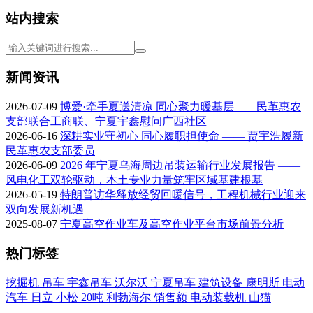
站内搜索
新闻资讯
2026-07-09
博爱·牵手夏送清凉 同心聚力暖基层——民革惠农
支部联合工商联、宁夏宇鑫慰问广西社区
2026-06-16
深耕实业守初心 同心履职担使命 —— 贾宇浩履新
民革惠农支部委员
2026-06-09
2026 年宁夏乌海周边吊装运输行业发展报告 ——
风电化工双轮驱动，本土专业力量筑牢区域基建根基
2026-05-19
特朗普访华释放经贸回暖信号，工程机械行业迎来
双向发展新机遇
2025-08-07
宁夏高空作业车及高空作业平台市场前景分析
热门标签
挖掘机
吊车
宇鑫吊车
沃尔沃
宁夏吊车
建筑设备
康明斯
电动
汽车
日立
小松
20吨
利勃海尔
销售额
电动装载机
山猫